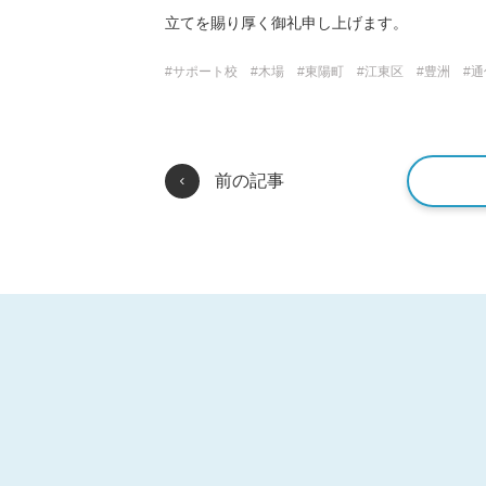
立てを賜り厚く御礼申し上げます。
サポート校
木場
東陽町
江東区
豊洲
通
前の記事