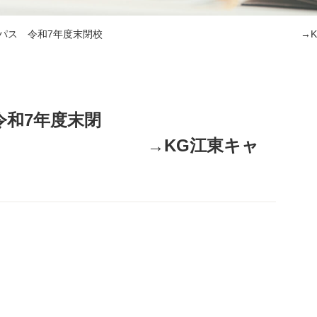
丘キャンパス 令和7年度末閉校 →KG江東
令和7年度末閉
G江東キャ